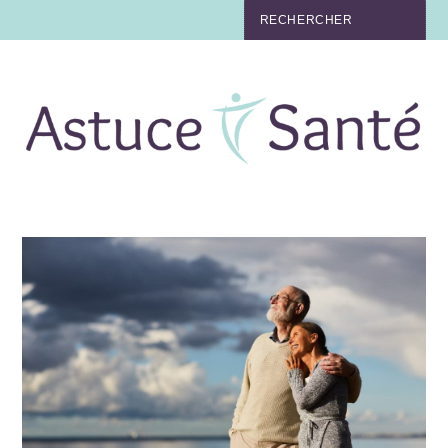
BEAUTÉ
TABAC
MAUX
MATERNITÉ
NUTRITION
MÉDECINE
MÉDECINE DOUCE
BIEN-ÊTRE