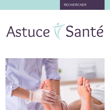
BEAUTÉ
TABAC
MAUX
MATERNITÉ
NUTRITION
MÉDECINE
MÉDECINE DOUCE
BIEN-ÊTRE