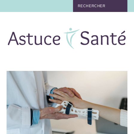
BEAUTÉ
TABAC
MAUX
MATERNITÉ
NUTRITION
MÉDECINE
MÉDECINE DOUCE
BIEN-ÊTRE