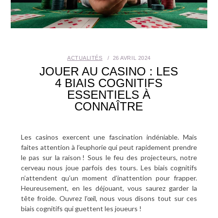
SANTÉ BUCCO-DENTAIRE
SEXUALITÉ
ACTUALITÉS
26 AVRIL 2024
SENIOR
JOUER AU CASINO : LES
4 BIAIS COGNITIFS
CONTACT
ESSENTIELS À
CONNAÎTRE
Les casinos exercent une fascination indéniable. Mais
faites attention à l’euphorie qui peut rapidement prendre
le pas sur la raison ! Sous le feu des projecteurs, notre
cerveau nous joue parfois des tours. Les biais cognitifs
n’attendent qu’un moment d’inattention pour frapper.
Heureusement, en les déjouant, vous saurez garder la
tête froide. Ouvrez l’œil, nous vous disons tout sur ces
biais cognitifs qui guettent les joueurs !