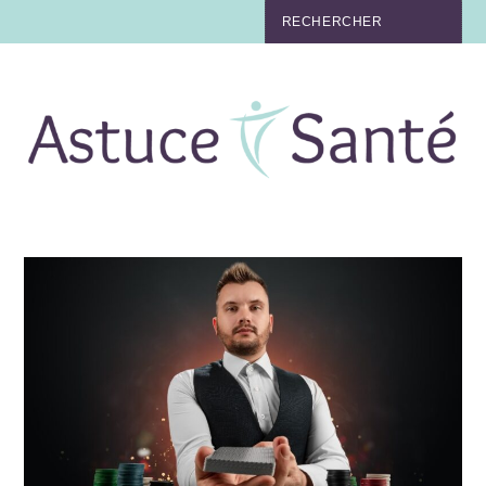
BEAUTÉ
TABAC
MAUX
MATERNITÉ
NUTRITION
MÉDECINE
MÉDECINE DOUCE
BIEN-ÊTRE