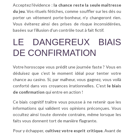
Acceptez l’évidence :
la chance reste la seule maîtresse
du jeu
. Vos rituels fétiches, comme souffler sur les dés ou
porter un vêtement porte-bonheur, n’y changeront rien.
Vous éviterez ainsi des prises de risque inconsidérées,
basées sur l’illusion d’un contrôle tout à fait fictif.
LE DANGEREUX BIAIS
DE CONFIRMATION
Votre horoscope vous prédit une journée faste ? Vous en
déduisez que c’est le moment idéal pour tenter votre
chance au casino. Si, par malheur, vous gagnez, vous voilà
conforté dans vos croyances irrationnelles. C’est
le biais
de confirmation
qui entre en action !
Ce biais cognitif traître vous pousse à ne retenir que les
informations qui valident vos opinions préconçues. Vous
occultez ainsi toute donnée contraire, même lorsque les
faits vous donnent tort de manière flagrante.
Pour y échapper,
cultivez votre esprit critique
. Avant de