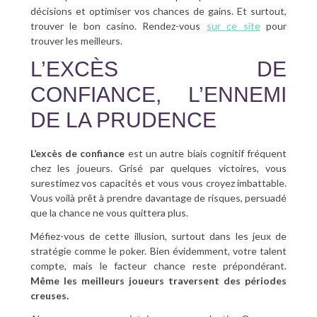
décisions et optimiser vos chances de gains. Et surtout,
trouver le bon casino. Rendez-vous
sur ce site
pour
trouver les meilleurs.
L’EXCÈS DE
CONFIANCE, L’ENNEMI
DE LA PRUDENCE
L’excès de confiance
est un autre biais cognitif fréquent
chez les joueurs. Grisé par quelques victoires, vous
surestimez vos capacités et vous vous croyez imbattable.
Vous voilà prêt à prendre davantage de risques, persuadé
que la chance ne vous quittera plus.
Méfiez-vous de cette illusion, surtout dans les jeux de
stratégie comme le poker. Bien évidemment, votre talent
compte, mais le facteur chance reste prépondérant.
Même les meilleurs joueurs traversent des périodes
creuses.