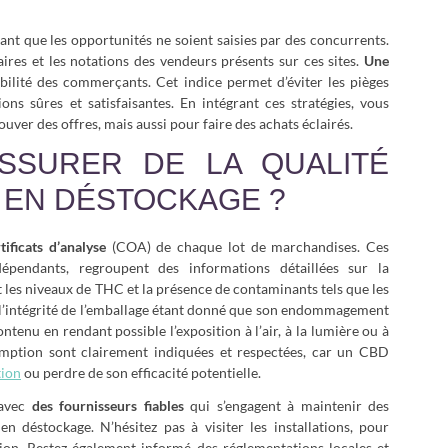
ant que les opportunités ne soient saisies par des concurrents.
res et les notations des vendeurs présents sur ces sites.
Une
abilité des commerçants. Cet indice permet d’éviter les pièges
ns sûres et satisfaisantes. En intégrant ces stratégies, vous
uver des offres, mais aussi pour faire des achats éclairés.
SSURER DE LA QUALITÉ
 EN DÉSTOCKAGE ?
tificats d’analyse
(COA) de chaque lot de marchandises. Ces
épendants, regroupent des informations détaillées sur la
t les niveaux de THC et la présence de contaminants tels que les
e l’intégrité de l’emballage étant donné que son endommagement
tenu en rendant possible l’exposition à l’air, à la lumière ou à
remption sont clairement indiquées et respectées, car un CBD
ion
ou perdre de son efficacité potentielle.
avec
des fournisseurs fiables
qui s’engagent à maintenir des
déstockage. N’hésitez pas à visiter les installations, pour
ion. Restez également informé des réglementations locales et