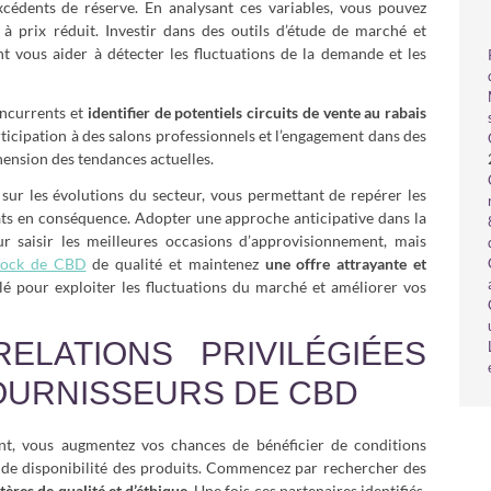
excédents de réserve. En analysant ces variables, vous pouvez
 à prix réduit. Investir dans des outils d’étude de marché et
 vous aider à détecter les fluctuations de la demande et les
oncurrents et
identifier de potentiels circuits de vente au rabais
rticipation à des salons professionnels et l’engagement dans des
hension des tendances actuelles.
sur les évolutions du secteur, vous permettant de repérer les
ats en conséquence. Adopter une approche anticipative dans la
r saisir les meilleures occasions d’approvisionnement, mais
stock de CBD
de qualité et maintenez
une offre attrayante et
clé pour exploiter les fluctuations du marché et améliorer vos
ELATIONS PRIVILÉGIÉES
OURNISSEURS DE CBD
ent, vous augmentez vos chances de bénéficier de conditions
 de disponibilité des produits. Commencez par rechercher des
itères de qualité et d’éthique
. Une fois ces partenaires identifiés,