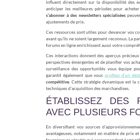
influent directement sur la disponibilité des 
anticiper les meilleures périodes pour acheter
s’abonner à des newsletters spécialisées
peuvent
ajustements de prix.
Ces ressources sont utiles pour devancer vos c
avant qu’ils ne soient largement reconnus. La pa
forums en ligne enrichissent aussi votre compré
Ces interactions donnent des aperçus précieux 
perspectives émergentes et de planifier vos ach
surveillance des opportunités vous équipe pou
garantit également que vous
profitez d’un dé
compétitive
. Cette stratégie dynamique est la 
techniques d’acquisition des marchandises.
ÉTABLISSEZ DES R
AVEC PLUSIEURS F
En diversifiant vos sources d’approvisionnem
avantageuses, notamment en matière de prix et
fournisseurs réputés qui correspondent à
vos cr