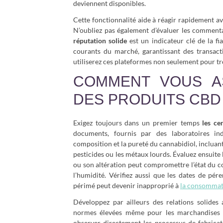
deviennent disponibles.
Cette fonctionnalité aide à réagir rapidement av
N’oubliez pas également d’évaluer les commentai
réputation solide
est un indicateur clé de la fi
courants du marché, garantissant des transactio
utiliserez ces plateformes non seulement pour tro
COMMENT VOUS A
DES PRODUITS CBD
Exigez toujours dans un premier temps
les cer
documents, fournis par des laboratoires ind
composition et la pureté du cannabidiol, incluan
pesticides ou les métaux lourds. Évaluez ensuit
ou son altération peut compromettre l’état du con
l’humidité. Vérifiez aussi que les dates de pé
périmé peut devenir inapproprié à
la consommat
Développez par ailleurs des relations solides 
normes élevées même pour les marchandises en 
observer directement les processus de fabricat