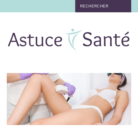
BEAUTÉ
TABAC
MAUX
MATERNITÉ
NUTRITION
MÉDECINE
MÉDECINE DOUCE
BIEN-ÊTRE