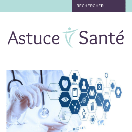
BEAUTÉ
TABAC
MAUX
MATERNITÉ
NUTRITION
MÉDECINE
MÉDECINE DOUCE
BIEN-ÊTRE