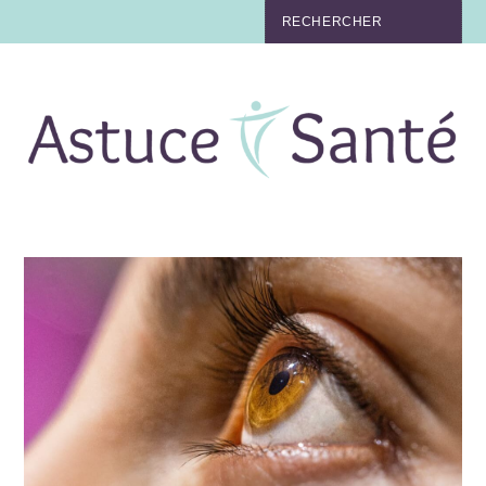
BEAUTÉ
TABAC
MAUX
MATERNITÉ
NUTRITION
MÉDECINE
MÉDECINE DOUCE
BIEN-ÊTRE