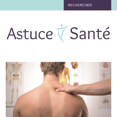
BEAUTÉ
TABAC
MAUX
MATERNITÉ
NUTRITION
MÉDECINE
MÉDECINE DOUCE
BIEN-ÊTRE