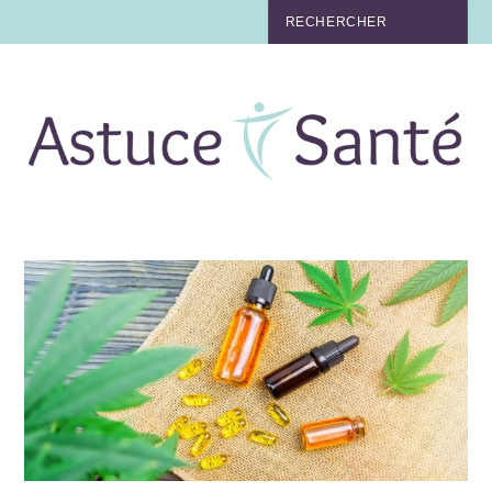
BEAUTÉ
TABAC
MAUX
MATERNITÉ
NUTRITION
MÉDECINE
MÉDECINE DOUCE
BIEN-ÊTRE