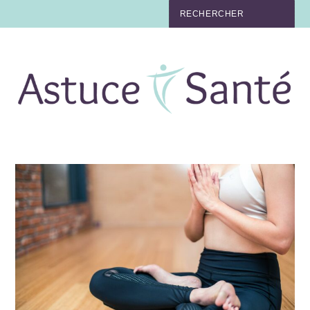
BEAUTÉ
TABAC
MAUX
MATERNITÉ
NUTRITION
MÉDECINE
MÉDECINE DOUCE
BIEN-ÊTRE