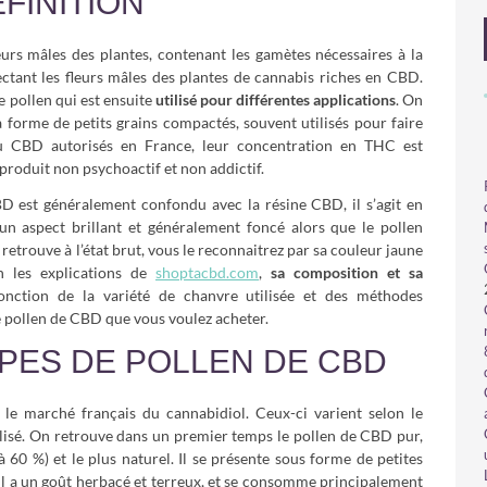
FINITION
eurs mâles des plantes, contenant les gamètes nécessaires à la
ctant les fleurs mâles des plantes de cannabis riches en CBD.
e pollen qui est ensuite
utilisé pour différentes applications
. On
forme de petits grains compactés, souvent utilisés pour faire
 du CBD autorisés en France, leur concentration en THC est
 produit non psychoactif et non addictif.
D est généralement confondu avec la résine CBD, il s’agit en
 un aspect brillant et généralement foncé alors que le pollen
retrouve à l’état brut, vous le reconnaitrez par sa couleur jaune
on les explications de
shoptacbd.com
,
sa composition et sa
nction de la variété de chanvre utilisée et des méthodes
e pollen de CBD que vous voulez acheter.
YPES DE POLLEN DE CBD
 le marché français du cannabidiol. Ceux-ci varient selon le
tilisé. On retrouve dans un premier temps le pollen de CBD pur,
à 60 %) et le plus naturel. Il se présente sous forme de petites
 Il a un goût herbacé et terreux, et se consomme principalement