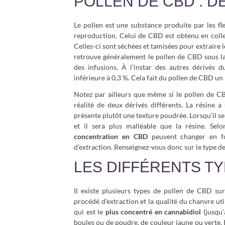
POLLEN DE CBD : DÉ
Le pollen est une substance produite par les fl
reproduction. Celui de CBD est obtenu en colle
Celles-ci sont séchées et tamisées pour extraire l
retrouve généralement le pollen de CBD sous la 
des infusions. À l’instar des autres dérivés
inférieure à 0,3 %. Cela fait du pollen de CBD un
Notez par ailleurs que même si le pollen de CB
réalité de deux dérivés différents. La résine a
présente plutôt une texture poudrée. Lorsqu’il se 
et il sera plus malléable que la résine. Sel
concentration en CBD
peuvent changer en fo
d’extraction. Renseignez-vous donc sur le type d
LES DIFFÉRENTS T
Il existe plusieurs types de pollen de CBD sur
procédé d’extraction et la qualité du chanvre u
qui est le
plus concentré en cannabidiol
(jusqu’
boules ou de poudre, de couleur jaune ou verte.