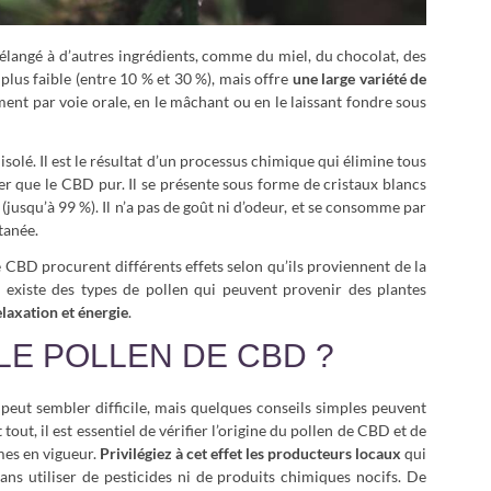
 mélangé à d’autres ingrédients, comme du miel, du chocolat, des
 plus faible (entre 10 % et 30 %), mais offre
une large variété de
ent par voie orale, en le mâchant ou en le laissant fondre sous
isolé. Il est le résultat d’un processus chimique qui élimine tous
r que le CBD pur. Il se présente sous forme de cristaux blancs
(jusqu’à 99 %). Il n’a pas de goût ni d’odeur, et se consomme par
tanée.
 CBD procurent différents effets selon qu’ils proviennent de la
l existe des types de pollen qui peuvent provenir des plantes
elaxation et énergie
.
LE POLLEN DE CBD ?
peut sembler difficile, mais quelques conseils simples peuvent
out, il est essentiel de vérifier l’origine du pollen de CBD et de
mes en vigueur.
Privilégiez à cet effet les producteurs locaux
qui
sans utiliser de pesticides ni de produits chimiques nocifs. De