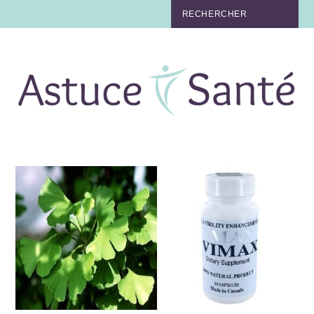
BEAUTÉ
TABAC
MAUX
MATERNITÉ
NUTRITION
MÉDECINE
MÉDECINE DOUCE
BIEN-ÊTRE