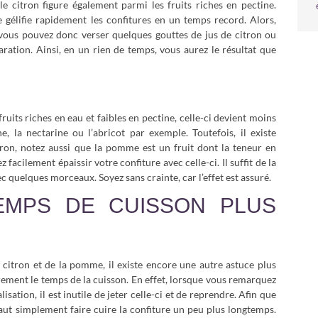
e citron figure également parmi les fruits riches en pectine.
élifie rapidement les confitures en un temps record. Alors,
 vous pouvez donc verser quelques gouttes de jus de citron ou
ation. Ainsi, en un rien de temps, vous aurez le résultat que
uits riches en eau et faibles en pectine, celle-ci devient moins
he, la nectarine ou l’abricot par exemple. Toutefois, il existe
citron, notez aussi que la pomme est un fruit dont la teneur en
facilement épaissir votre confiture avec celle-ci. Il suffit de la
 quelques morceaux. Soyez sans crainte, car l’effet est assuré.
TEMPS DE CUISSON PLUS
du citron et de la pomme, il existe encore une autre astuce plus
rement le temps de la cuisson. En effet, lorsque vous remarquez
lisation, il est inutile de jeter celle-ci et de reprendre. Afin que
faut simplement faire cuire la confiture un peu plus longtemps.