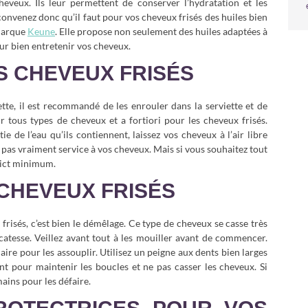
eveux. Ils leur permettent de conserver l’hydratation et les
 convenez donc qu’il faut pour vos cheveux frisés des huiles bien
 marque
Keune
. Elle propose non seulement des huiles adaptées à
ur bien entretenir vos cheveux.
S CHEVEUX FRISÉS
ette, il est recommandé de les enrouler dans la serviette et de
 tous types de cheveux et a fortiori pour les cheveux frisés.
 de l’eau qu’ils contiennent, laissez vos cheveux à l’air libre
 pas vraiment service à vos cheveux. Mais si vous souhaitez tout
trict minimum.
CHEVEUX FRISÉS
 frisés, c’est bien le démêlage. Ce type de cheveux se casse très
icatesse. Veillez avant tout à les mouiller avant de commencer.
aire pour les assouplir. Utilisez un peigne aux dents bien larges
t pour maintenir les boucles et ne pas casser les cheveux. Si
ains pour les défaire.