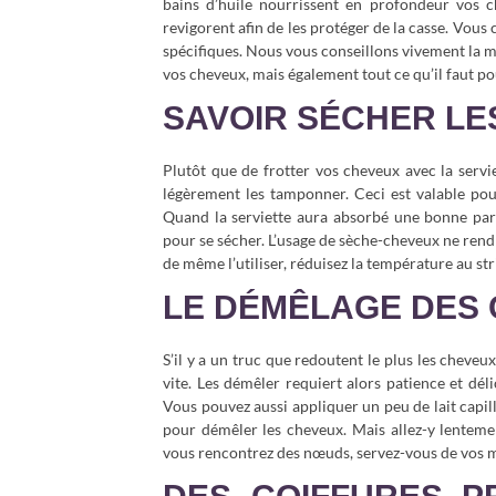
bains d’huile nourrissent en profondeur vos ch
revigorent afin de les protéger de la casse. Vous
spécifiques. Nous vous conseillons vivement la
vos cheveux, mais également tout ce qu’il faut po
SAVOIR SÉCHER LE
Plutôt que de frotter vos cheveux avec la servi
légèrement les tamponner. Ceci est valable pour
Quand la serviette aura absorbé une bonne partie
pour se sécher. L’usage de sèche-cheveux ne rend
de même l’utiliser, réduisez la température au s
LE DÉMÊLAGE DES 
S’il y a un truc que redoutent le plus les cheveux
vite. Les démêler requiert alors patience et dél
Vous pouvez aussi appliquer un peu de lait capill
pour démêler les cheveux. Mais allez-y lentemen
vous rencontrez des nœuds, servez-vous de vos m