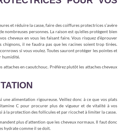
ROTECTRICES POUR VOS
res et réduire la casse, faire des coiffures protectrices s’avère
r de nombreuses personnes. La raison est qu’elles protègent bien
r vos cheveux en vous les faisant faire. Vous risquez d’éprouver
 chignons, il ne faudra pas que les racines soient trop tirées.
 cornrows si vous voulez. Toutes sauront protéger les pointes et
r humidité.
es attaches en caoutchouc. Préférez plutôt les attaches cheveux
TATION
ssi une alimentation rigoureuse. Veillez donc à ce que vos plats
vitamine C pour procurer plus de vigueur et de vitalité à vos
 à la protection des follicules et par ricochet à limiter la casse.
emandent plus d’attention que les cheveux normaux. Il faut donc
les hydrate comme il se doit.