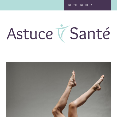
BEAUTÉ
TABAC
MAUX
MATERNITÉ
NUTRITION
MÉDECINE
MÉDECINE DOUCE
BIEN-ÊTRE