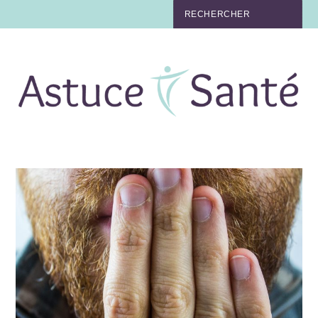
BEAUTÉ
TABAC
MAUX
MATERNITÉ
NUTRITION
MÉDECINE
MÉDECINE DOUCE
BIEN-ÊTRE