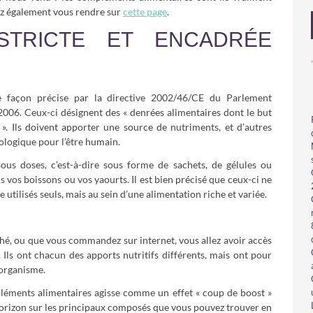
ez également vous rendre sur
cette page
.
 STRICTE ET ENCADRÉE
e façon précise par la directive 2002/46/CE du Parlement
006. Ceux-ci désignent des « denrées alimentaires dont le but
». Ils doivent apporter une source de nutriments, et d’autres
ologique pour l’être humain.
us doses, c’est-à-dire sous forme de sachets, de gélules ou
vos boissons ou vos yaourts. Il est bien précisé que ceux-ci ne
 utilisés seuls, mais au sein d’une alimentation riche et variée.
é, ou que vous commandez sur internet, vous allez avoir accès
 Ils ont chacun des apports nutritifs différents, mais ont pour
organisme.
ompléments alimentaires agisse comme un effet « coup de boost »
’horizon sur les principaux composés que vous pouvez trouver en