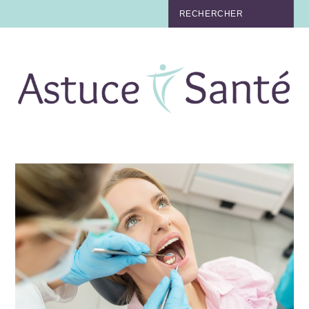
BEAUTÉ
TABAC
MAUX
MATERNITÉ
NUTRITION
MÉDECINE
MÉDECINE DOUCE
BIEN-ÊTRE