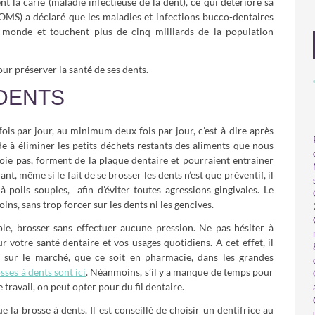
t la carie (maladie infectieuse de la dent), ce qui détériore sa
(OMS) a déclaré que les maladies et infections bucco-dentaires
monde et touchent plus de cinq milliards de la population
our préserver la santé de ses dents.
DENTS
fois par jour, au minimum deux fois par jour, c’est-à-dire après
de à éliminer les petits déchets restants des aliments que nous
ttoie pas, forment de la plaque dentaire et pourraient entrainer
, même si le fait de se brosser les dents n’est que préventif, il
 à poils souples, afin d’éviter toutes agressions gingivales. Le
ns, sans trop forcer sur les dents ni les gencives.
le, brosser sans effectuer aucune pression. Ne pas hésiter à
 votre santé dentaire et vos usages quotidiens. A cet effet, il
s sur le marché, que ce soit en pharmacie, dans les grandes
osses à dents sont ici
. Néanmoins, s’il y a manque de temps pour
 travail, on peut opter pour du fil dentaire.
ue la brosse à dents. Il est conseillé de choisir un dentifrice au