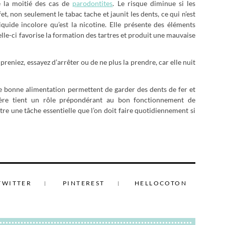
de la moitié des cas de
parodontites
. Le risque diminue si les
t, non seulement le tabac tache et jaunit les dents, ce qui n’est
liquide incolore qu’est la nicotine. Elle présente des éléments
elle-ci favorise la formation des tartres et produit une mauvaise
reniez, essayez d’arrêter ou de ne plus la prendre, car elle nuit
e bonne alimentation permettent de garder des dents de fer et
ière tient un rôle prépondérant au bon fonctionnement de
tre une tâche essentielle que l’on doit faire quotidiennement si
TWITTER
PINTEREST
HELLOCOTON