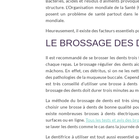
Bactéries, acides et résidus d’aliments provoquen
structure. L’Organisation mondiale de la Santé 
posent un problème de santé partout dans le 
mondiale.
Heureusement, il existe des facteurs essentiels p
LE BROSSAGE DES 
Il est recommandé de se brosser les dents trois 
chaque repas. Le brossage régulier des dents ai
mâchons. En effet, ces détritus, si on ne les ne
des pathologies de la muqueuse buccale. Cependant
est très conseillé d’utiliser une brosse à dents
brossage des dents doit durer trois minutes au moi
La méthode du brossage de dents est très simp
choisir une brosse à dents de bonne qualité pour
existe nombreuses brosses à dents électrique
surfaces ou en ligne.
Tous les tests et avis des br
se laver les dents comme le cas dans la journée de
Le dentifrice à utiliser est tout aussi essentiel q