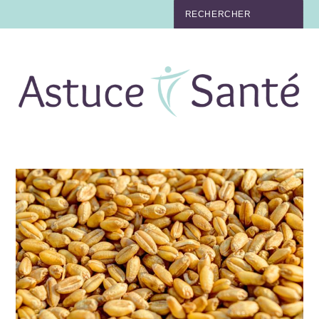
BEAUTÉ
TABAC
MAUX
MATERNITÉ
NUTRITION
MÉDECINE
MÉDECINE DOUCE
BIEN-ÊTRE