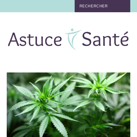
BEAUTÉ
TABAC
MAUX
MATERNITÉ
NUTRITION
MÉDECINE
MÉDECINE DOUCE
BIEN-ÊTRE