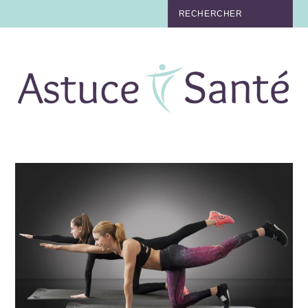
BEAUTÉ
TABAC
MAUX
MATERNITÉ
NUTRITION
MÉDECINE
MÉDECINE DOUCE
BIEN-ÊTRE