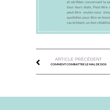
et vérifiées concernant la s
tous leurs états. Peut-êtr
peut-être voulez-vous sim
quotidien pour être en bonn
cas échéant, un bon rétablis
ARTICLE PRÉCÉDENT
COMMENT COMBATTRE LE MAL DE DOS