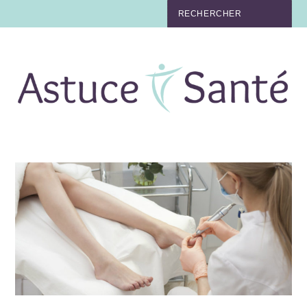
BEAUTÉ
TABAC
MAUX
MATERNITÉ
NUTRITION
MÉDECINE
MÉDECINE DOUCE
BIEN-ÊTRE