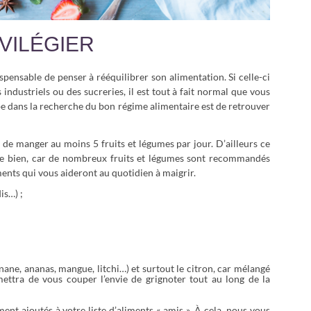
IVILÉGIER
ispensable de penser à rééquilibrer son alimentation. Si celle-ci
 industriels ou des sucreries, il est tout à fait normal que vous
pe dans la recherche du bon régime alimentaire est de retrouver
de manger au moins 5 fruits et légumes par jour. D’ailleurs ce
be bien, car de nombreux fruits et légumes sont recommandés
ments qui vous aideront au quotidien à maigrir.
is…) ;
nane, ananas, mangue, litchi…) et surtout le citron, car mélangé
rmettra de vous couper l’envie de grignoter tout au long de la
ent ajoutés à votre liste d’aliments « amis ». À cela, nous vous