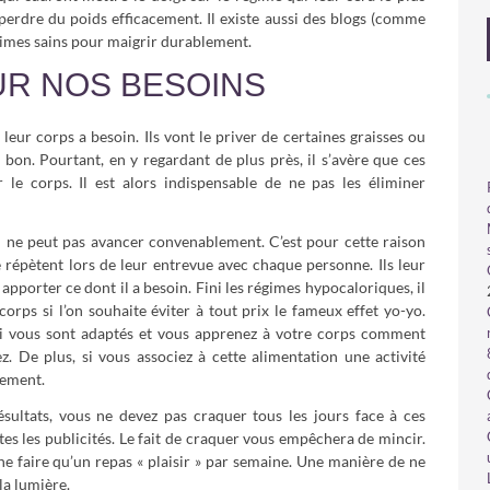
 perdre du poids efficacement. Il existe aussi des blogs (comme
gimes sains pour maigrir durablement.
UR NOS BESOINS
leur corps a besoin. Ils vont le priver de certaines graisses ou
s bon. Pourtant, en y regardant de plus près, il s’avère que ces
r le corps. Il est alors indispensable de ne pas les éliminer
l ne peut pas avancer convenablement. C’est pour cette raison
se répètent lors de leur entrevue avec chaque personne. Ils leur
 apporter ce dont il a besoin. Fini les régimes hypocaloriques, il
corps si l’on souhaite éviter à tout prix le fameux effet yo-yo.
ui vous sont adaptés et vous apprenez à votre corps comment
 De plus, si vous associez à cette alimentation une activité
cement.
sultats, vous ne devez pas craquer tous les jours face à ces
es les publicités. Le fait de craquer vous empêchera de mincir.
 ne faire qu’un repas « plaisir » par semaine. Une manière de ne
la lumière.