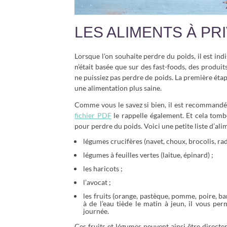
LES ALIMENTS À PR
Lorsque l’on souhaite perdre du poids, il est ind
n’était basée que sur des fast-foods, des produits
ne puissiez pas perdre de poids. La première éta
une alimentation plus saine.
Comme vous le savez si bien, il est recommandé 
fichier PDF
le rappelle également. Et cela tom
pour perdre du poids. Voici une petite liste d’ali
légumes crucifères (navet, choux, brocolis, rad
légumes à feuilles vertes (laitue, épinard) ;
les haricots ;
l’avocat ;
les fruits (orange, pastèque, pomme, poire, ba
à de l’eau tiède le matin à jeun, il vous pe
journée.
Ces fruits et légumes peuvent ainsi être directem