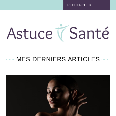
BEAUTÉ
TABAC
MAUX
MATERNITÉ
MES DERNIERS ARTICLES
NUTRITION
MÉDECINE
MÉDECINE DOUCE
BIEN-ÊTRE