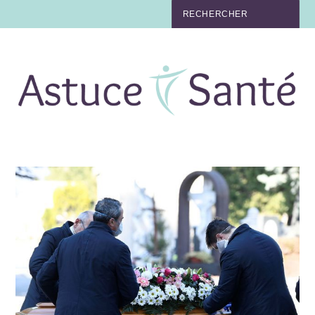
BEAUTÉ
TABAC
MAUX
MATERNITÉ
NUTRITION
MÉDECINE
MÉDECINE DOUCE
BIEN-ÊTRE