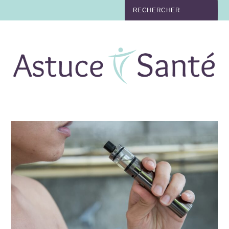
BEAUTÉ
TABAC
MAUX
MATERNITÉ
NUTRITION
MÉDECINE
MÉDECINE DOUCE
BIEN-ÊTRE