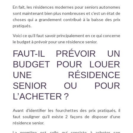
En fait, les résidences modernes pour seniors autonomes
SANTÉ BUCCO-DENTAIRE
sont maintenant bien plus nombreuses et c’est un état de
choses qui a grandement contribué à la baisse des prix
SEXUALITÉ
pratiqués.
Voici ce qu’il faut savoir principalement en ce qui concerne
SENIOR
le budget à prévoir pour une résidence senior.
FAUT-IL PRÉVOIR UN
CONTACT
BUDGET POUR LOUER
UNE RÉSIDENCE
SENIOR OU POUR
L’ACHETER ?
Avant d’identifier les fourchettes des prix pratiqués, il
faut souligner qu’il existe 2 façons de disposer d’une
résidence senior.
La première est celle qui consiste à acheter son