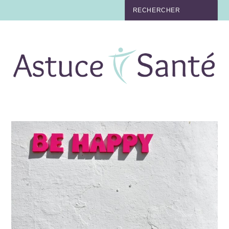
BEAUTÉ
TABAC
MAUX
MATERNITÉ
NUTRITION
MÉDECINE
MÉDECINE DOUCE
BIEN-ÊTRE