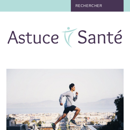
BEAUTÉ
TABAC
MAUX
MATERNITÉ
NUTRITION
MÉDECINE
MÉDECINE DOUCE
BIEN-ÊTRE