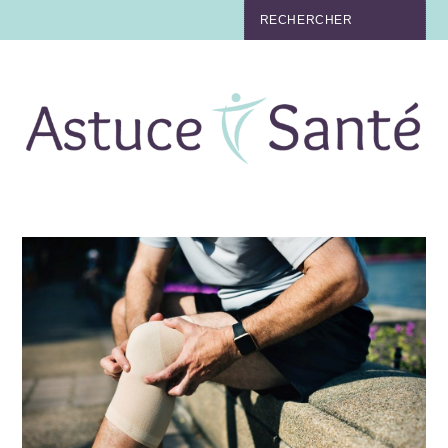
BEAUTÉ
TABAC
MAUX
MATERNITÉ
NUTRITION
MÉDECINE
MÉDECINE DOUCE
BIEN-ÊTRE