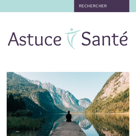
BEAUTÉ
TABAC
MAUX
MATERNITÉ
NUTRITION
MÉDECINE
MÉDECINE DOUCE
BIEN-ÊTRE