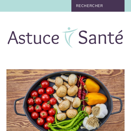
BEAUTÉ
TABAC
MAUX
MATERNITÉ
NUTRITION
MÉDECINE
MÉDECINE DOUCE
BIEN-ÊTRE