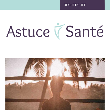
BEAUTÉ
TABAC
MAUX
MATERNITÉ
NUTRITION
MÉDECINE
MÉDECINE DOUCE
BIEN-ÊTRE