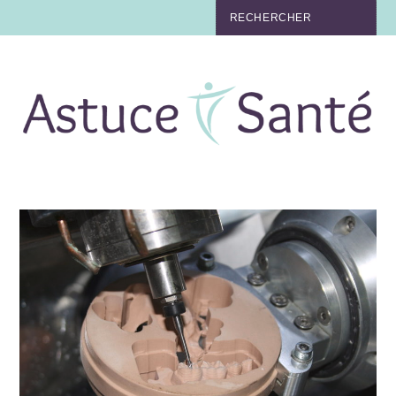
BEAUTÉ
TABAC
MAUX
MATERNITÉ
NUTRITION
MÉDECINE
MÉDECINE DOUCE
BIEN-ÊTRE