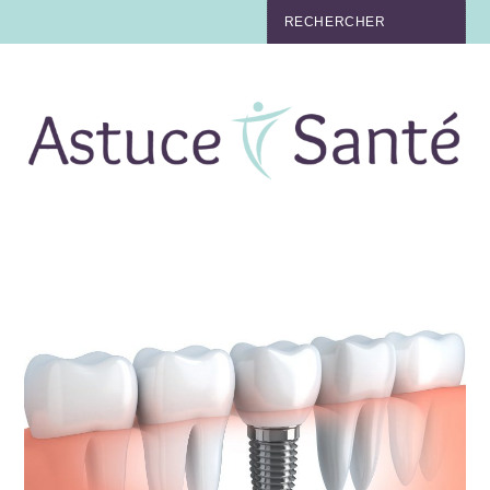
BEAUTÉ
TABAC
MAUX
MATERNITÉ
NUTRITION
MÉDECINE
MÉDECINE DOUCE
BIEN-ÊTRE