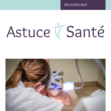
BEAUTÉ
TABAC
MAUX
MATERNITÉ
NUTRITION
MÉDECINE
MÉDECINE DOUCE
BIEN-ÊTRE