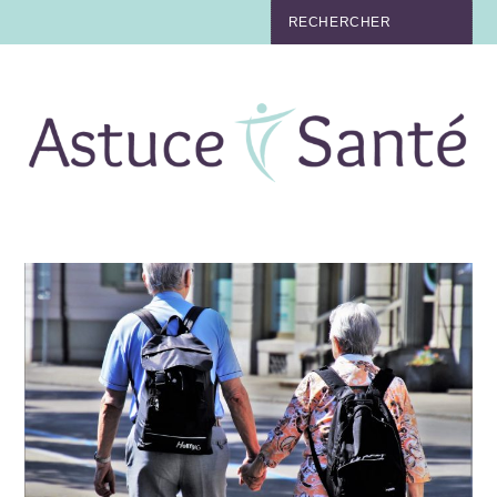
BEAUTÉ
TABAC
MAUX
MATERNITÉ
NUTRITION
MÉDECINE
MÉDECINE DOUCE
BIEN-ÊTRE