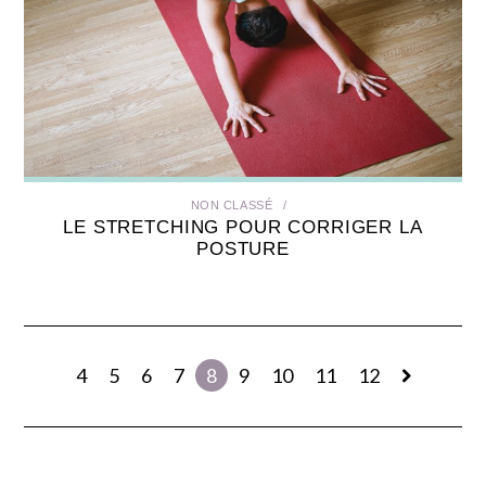
NON CLASSÉ
LE STRETCHING POUR CORRIGER LA
POSTURE
4
5
6
7
8
9
10
11
12