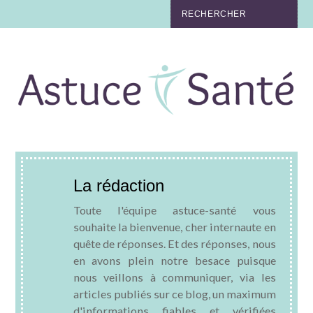
BEAUTÉ
TABAC
MAUX
MATERNITÉ
La rédaction
NUTRITION
Toute l'équipe astuce-santé vous
MÉDECINE
souhaite la bienvenue, cher internaute en
quête de réponses. Et des réponses, nous
en avons plein notre besace puisque
MÉDECINE DOUCE
nous veillons à communiquer, via les
articles publiés sur ce blog, un maximum
BIEN-ÊTRE
d'informations fiables et vérifiées