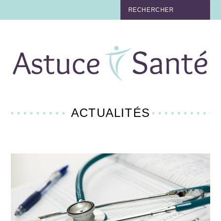
BEAUTÉ
TABAC
MAUX
MATERNITÉ
ACTUALITÉS
NUTRITION
MÉDECINE
MÉDECINE DOUCE
BIEN-ÊTRE